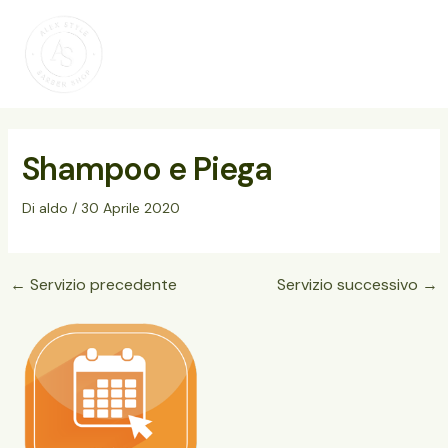
Vai
Main
al
Menu
contenuto
Shampoo e Piega
Di
aldo
/
30 Aprile 2020
←
Servizio precedente
Servizio successivo
→