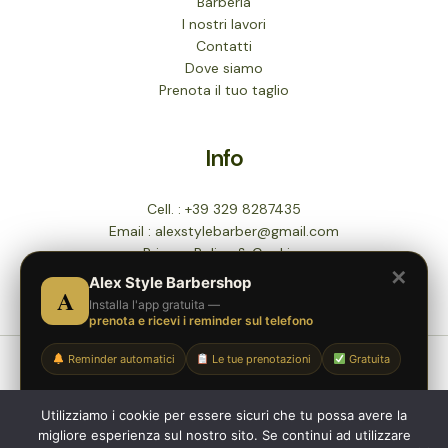
Barberia
I nostri lavori
Contatti
Dove siamo
Prenota il tuo taglio
Info
Cell. : +39 329 8287435
Email :
alexstylebarber@gmail.com
Privacy Policy & Cookies
✕
Lascia la tua recensione
Alex Style Barbershop
A
Installa l'app gratuita —
prenota e ricevi i reminder sul telefono
Reminder automatici
Le tue prenotazioni
Gratuita
© 2026 Alex Style Barbershop a Capua (CE). All rights
reserved.
Powered by Webproject A.R.
Installa su Android
Utilizziamo i cookie per essere sicuri che tu possa avere la
migliore esperienza sul nostro sito. Se continui ad utilizzare